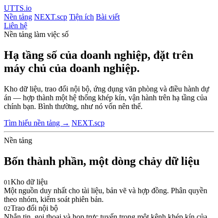
UTTS
.io
Nền tảng
NEXT.scp
Tiện ích
Bài viết
Liên hệ
Nền tảng làm việc số
Hạ tầng số của doanh nghiệp, đặt trên
máy chủ của doanh nghiệp.
Kho dữ liệu, trao đổi nội bộ, ứng dụng văn phòng và điều hành dự
án — hợp thành một hệ thống khép kín, vận hành trên hạ tầng của
chính bạn. Bình thường, như nó vốn nên thế.
Tìm hiểu nền tảng →
NEXT.scp
Nền tảng
Bốn thành phần, một dòng chảy dữ liệu
Kho dữ liệu
01
Một nguồn duy nhất cho tài liệu, bản vẽ và hợp đồng. Phân quyền
theo nhóm, kiểm soát phiên bản.
Trao đổi nội bộ
02
Nhắn tin, gọi thoại và họp trực tuyến trong một kênh khép kín của